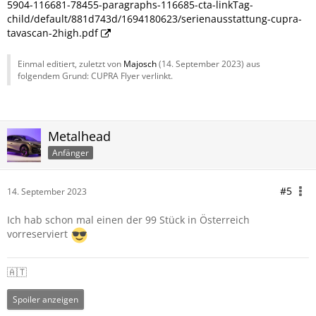
5904-116681-78455-paragraphs-116685-cta-linkTag-
child/default/881d743d/1694180623/serienausstattung-cupra-
tavascan-2high.pdf
Einmal editiert, zuletzt von
Majosch
(
14. September 2023
) aus
folgendem Grund: CUPRA Flyer verlinkt.
Metalhead
Anfänger
#5
14. September 2023
Ich hab schon mal einen der 99 Stück in Österreich
vorreserviert
🇦🇹
Spoiler anzeigen