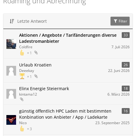
Roaming und Abrechnung
Letzte Antwort
Filter
Aktionen / Angebote / Tarifänderungen diverse
33
Ladestromanbieter
Coldfire
7. Juli 2026
1
Urlaub Kroatien
26
Deeekay
22. Juni 2026
1
Elinx Energie Steiermark
18
kintama12
6. März 2026
günstig öffentlich HPC Laden mit bestimmten
16
Konbination von Anbieter / App / Ladekarte
Nico
23. September 2025
3