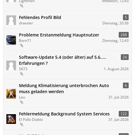
Lightman
Mittwoch, 12:43
Fehlendes Profil Bild
5
draexler
Dienstag, 20:36
Probleme Erstanmeldung Hauptnutzer
268
Born71
Dienstag, 12:43
Software-Update 5.4 (oder älter) auf 5.6.....
24
Erfahrungen ?
SK73
1. August 2026
Meldung Klimatisierung unterbrochen Auto
6
muss geladen werden
Leo
31. Juli 2026
Fehlermeldung Background System Services
122
El Pollo Diablo
31. Juli 2026