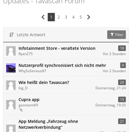
Updates - Tavascan Forum
1
2
3
4
5
Letzte Antwort
Filter
Infotainment Store - veraltete Version
18
Ryan275
Vor 2 Stunden
Nutzerprofil synchronisiert sich nicht mehr
9
WhySoSerious87
Vor 2 Stunden
Wie heißt dein Tavascan?
20
big_D
Donnerstag, 21:24
Cupra app
15
gasmann69
Donnerstag, 19:35
App Meldung „Fahrzeug ohne
21
Netzwerkverbindung“