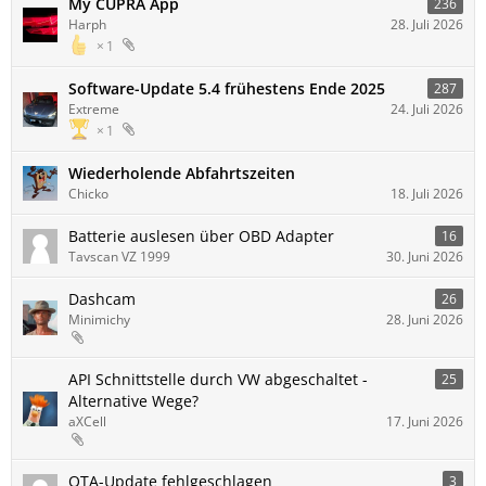
My CUPRA App
236
Harph
28. Juli 2026
1
Software-Update 5.4 frühestens Ende 2025
287
Extreme
24. Juli 2026
1
Wiederholende Abfahrtszeiten
Chicko
18. Juli 2026
Batterie auslesen über OBD Adapter
16
Tavscan VZ 1999
30. Juni 2026
Dashcam
26
Minimichy
28. Juni 2026
API Schnittstelle durch VW abgeschaltet -
25
Alternative Wege?
aXCell
17. Juni 2026
OTA-Update fehlgeschlagen
3