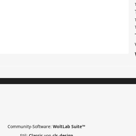
Community-Software:
WoltLab Suite™
Stil:
Classic
von
cls-design