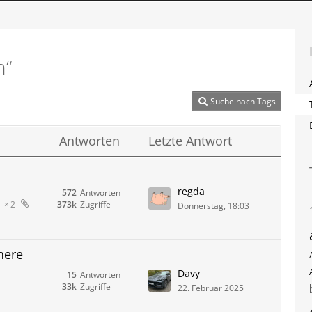
h“
Suche nach Tags
Antworten
Letzte Antwort
regda
572
Antworten
373k
Zugriffe
2
Donnerstag, 18:03
here
Davy
15
Antworten
33k
Zugriffe
22. Februar 2025