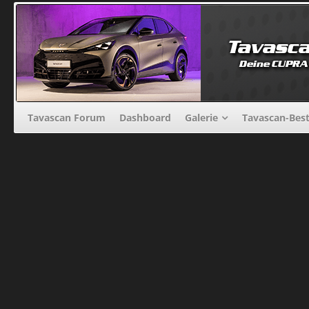
Tavascan Forum
Dashboard
Galerie
Tavascan-Bes