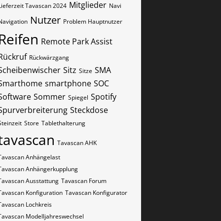
Mitglieder
Lieferzeit Tavascan 2024
Navi
Nutzer
Navigation
Problem Hauptnutzer
Reifen
Remote Park Assist
Rückruf
Rückwärzgang
Scheibenwischer
Sitz
SMA
Sitze
Smarthome
smartphone
SOC
Software
Sommer
Spotify
Spiegel
Spurverbreiterung
Steckdose
Steinzeit
Store
Tablethalterung
tavascan
Tavascan AHK
Tavascan Anhängelast
Tavascan Anhängerkupplung
Tavascan Ausstattung
Tavascan Forum
Tavascan Konfiguration
Tavascan Konfigurator
Tavascan Lochkreis
Tavascan Modelljahreswechsel