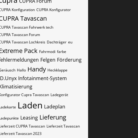
cupra
CUPRA Forum
CUPRA Konfiguration
CUPRA Konfigurator
CUPRA Tavascan
CUPRA Tavascan Fahrwerk tech
CUPRA Tavascan Forum
CUPRA Tavascan Lochkreis
Dachträger
eu
Extreme Pack
Fahrmodi
farbe
fehlermeldungen
Felgen
Förderung
Handy
Geräusch
Hallo
Heckklappe
ID.Unyx
Infotainment-System
Klimatisierung
Konfigurator Cupra Tavascan
Ladegerät
Laden
Ladeplan
Ladekarte
Lieferung
Leasing
Ladepunkte
Lieferzeit CUPRA Tavascan
Lieferzeit Tavascan
Lieferzeit Tavascan 2023