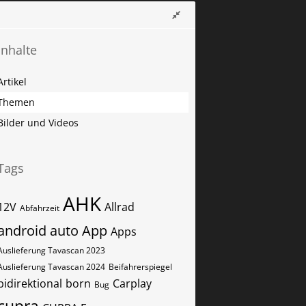
Inhalte
Artikel
Themen
Bilder und Videos
Tags
AHK
12V
Allrad
Abfahrzeit
android auto
App
Apps
Auslieferung Tavascan 2023
Auslieferung Tavascan 2024
Beifahrerspiegel
bidirektional
born
Carplay
Bug