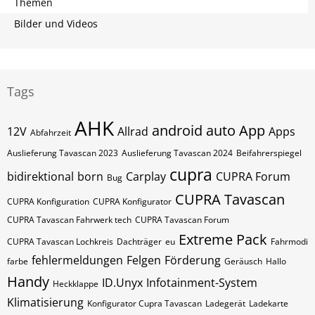
Themen
Bilder und Videos
Tags
AHK
android auto
App
12V
Allrad
Apps
Abfahrzeit
Auslieferung Tavascan 2023
Auslieferung Tavascan 2024
Beifahrerspiegel
cupra
bidirektional
born
Carplay
CUPRA Forum
Bug
CUPRA Tavascan
CUPRA Konfiguration
CUPRA Konfigurator
CUPRA Tavascan Fahrwerk tech
CUPRA Tavascan Forum
Extreme Pack
CUPRA Tavascan Lochkreis
Dachträger
eu
Fahrmodi
fehlermeldungen
Felgen
Förderung
farbe
Geräusch
Hallo
Handy
ID.Unyx
Infotainment-System
Heckklappe
Klimatisierung
Konfigurator Cupra Tavascan
Ladegerät
Ladekarte