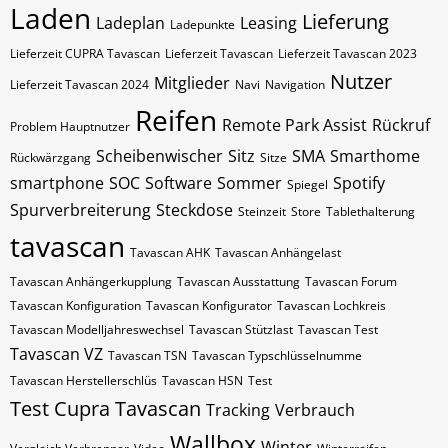
Laden
Lieferung
Ladeplan
Leasing
Ladepunkte
Lieferzeit CUPRA Tavascan
Lieferzeit Tavascan
Lieferzeit Tavascan 2023
Nutzer
Mitglieder
Lieferzeit Tavascan 2024
Navi
Navigation
Reifen
Remote Park Assist
Rückruf
Problem Hauptnutzer
Scheibenwischer
Sitz
SMA
Smarthome
Rückwärzgang
Sitze
smartphone
SOC
Software
Sommer
Spotify
Spiegel
Spurverbreiterung
Steckdose
Steinzeit
Store
Tablethalterung
tavascan
Tavascan AHK
Tavascan Anhängelast
Tavascan Anhängerkupplung
Tavascan Ausstattung
Tavascan Forum
Tavascan Konfiguration
Tavascan Konfigurator
Tavascan Lochkreis
Tavascan Modelljahreswechsel
Tavascan Stützlast
Tavascan Test
Tavascan VZ
Tavascan​​​​ TSN
Tavascan​​​​ Typschlüsselnumme
Tavascan​​​​​ Herstellerschlüs
Tavascan​​​​​ HSN
Test
Test Cupra Tavascan
Tracking
Verbrauch
Wallbox
Winter