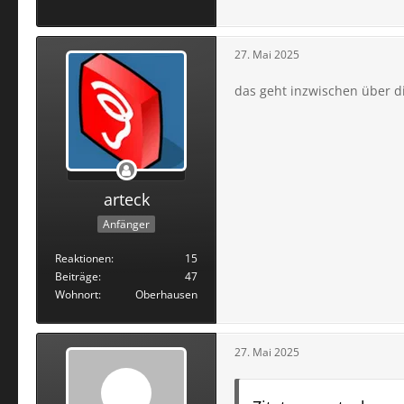
27. Mai 2025
das geht inzwischen über d
arteck
Anfänger
Reaktionen
15
Beiträge
47
Wohnort
Oberhausen
27. Mai 2025