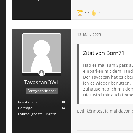
7
1
13. März 2025
Zitat von Born71
Hab es mal zum Spass aus
einparken mit dem Handy.
Der Tavascan hat es abe
TavascanOWL
ich es wieder benutzen.
Zuhause hab ich mit dem
Fortgeschrittener
Dies wird mir auch immer
Reaktionen
100
Beiträge
194
Evtl. könntest ja mal davo
Fahrzeugbestellungen
1