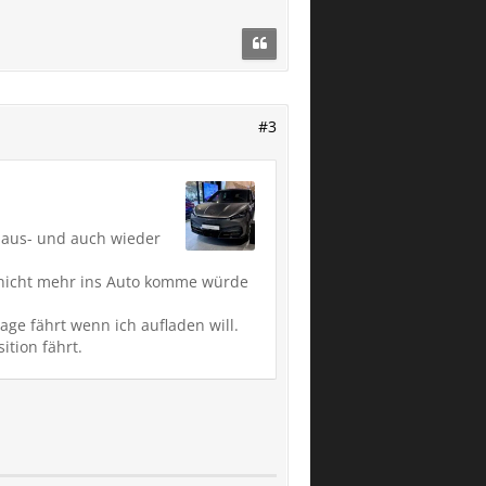
#3
e aus- und auch wieder
h nicht mehr ins Auto komme würde
ge fährt wenn ich aufladen will.
tion fährt.