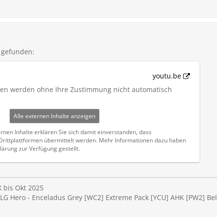
 gefunden:
youtu.be
iten werden ohne Ihre Zustimmung nicht automatisch
Alle externen Inhalte anzeigen
rnen Inhalte erklären Sie sich damit einverstanden, dass
ittplattformen übermittelt werden. Mehr Informationen dazu haben
lärung zur Verfügung gestellt.
 bis Okt 2025
t LG Hero - Enceladus Grey [WC2] Extreme Pack [YCU] AHK [PW2] Be