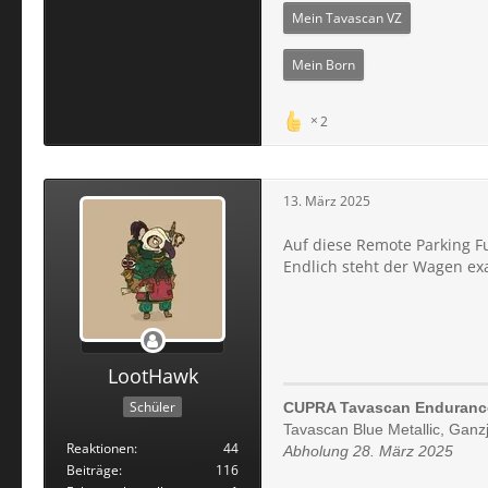
Mein Tavascan VZ
Mein Born
2
13. März 2025
Auf diese Remote Parking F
Endlich steht der Wagen ex
LootHawk
Schüler
CUPRA Tavascan Enduranc
Tavascan Blue Metallic, Ganz
Reaktionen
44
Abholung 28. März 2025
Beiträge
116