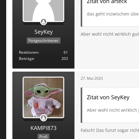
Zitat von arteck
das geht inzwischen übe
SeyKey
Aber wohl nicht wirklich gut
Fortgeschrittener
Reaktionen
61
Beiträge
203
27. Mai 2025
Zitat von SeyKey
Aber wohl nicht wirklich 
KAMPI873
Falsch! Das funzt sogar richti
Profi