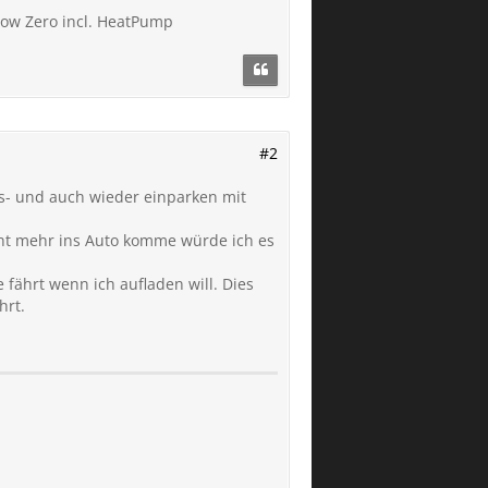
low Zero incl. HeatPump
#2
us- und auch wieder einparken mit
cht mehr ins Auto komme würde ich es
ährt wenn ich aufladen will. Dies
hrt.