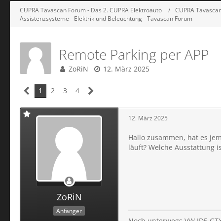
CUPRA Tavascan Forum - Das 2. CUPRA Elektroauto
CUPRA Tavascan 
Assistenzsysteme - Elektrik und Beleuchtung - Tavascan Forum
Remote Parking per APP
ZoRiN
12. März 2025
1
2
3
4
12. März 2025
Hallo zusammen, hat es jema
läuft? Welche Ausstattung is
ZoRiN
Anfänger
Noch unterwegs VW ID5 GTX