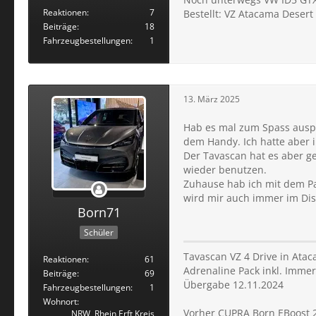
Reaktionen
7
Bestellt: VZ Atacama Deser
Beiträge
18
Fahrzeugbestellungen
1
13. März 2025
Hab es mal zum Spass auspro
dem Handy. Ich hatte aber i
Der Tavascan hat es aber g
wieder benutzen.
Zuhause hab ich mit dem Pa
wird mir auch immer im Dis
Born71
Schüler
Tavascan VZ 4 Drive in Atac
Reaktionen
61
Adrenaline Pack inkl. Immer
Beiträge
69
Übergabe 12.11.2024
Fahrzeugbestellungen
1
Wohnort
Vorher CUPRA Born EBoost 2
NRW, Rhein Erft Kreis