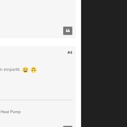
#4
n einparkt.
l. Heat Pump