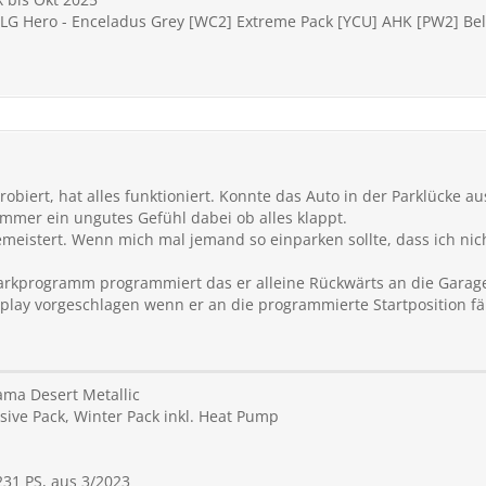
t LG Hero - Enceladus Grey [WC2] Extreme Pack [YCU] AHK [PW2] Be
biert, hat alles funktioniert. Konnte das Auto in der Parklücke a
mmer ein ungutes Gefühl dabei ob alles klappt.
emeistert. Wenn mich mal jemand so einparken sollte, dass ich ni
rkprogramm programmiert das er alleine Rückwärts an die Garage f
play vorgeschlagen wenn er an die programmierte Startposition fä
ama Desert Metallic
sive Pack, Winter Pack inkl. Heat Pump
31 PS, aus 3/2023