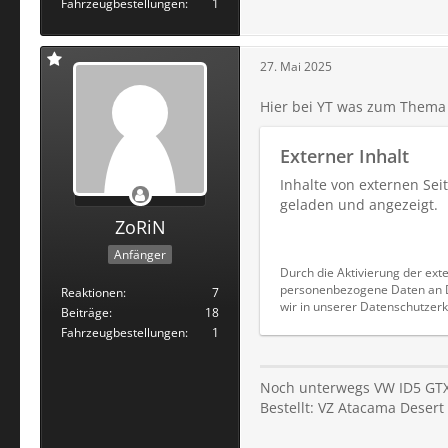
Fahrzeugbestellungen
1
27. Mai 2025
Hier bei YT was zum Thema
Externer Inhalt
Inhalte von externen Se
geladen und angezeigt.
ZoRiN
Anfänger
Durch die Aktivierung der exte
personenbezogene Daten an Dr
Reaktionen
7
wir in unserer Datenschutzerk
Beiträge
18
Fahrzeugbestellungen
1
Noch unterwegs VW ID5 GTX
Bestellt: VZ Atacama Deser