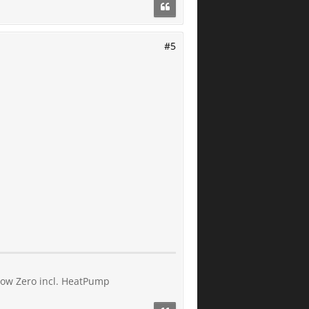
#5
low Zero incl. HeatPump