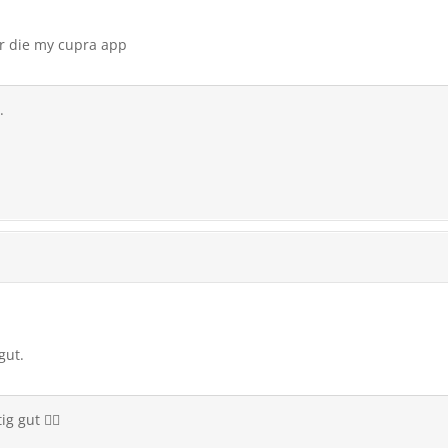
r die my cupra app
.
gut.
g gut 👍🏻