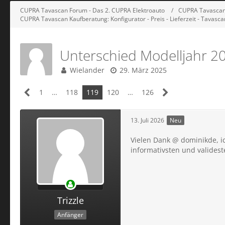
CUPRA Tavascan Forum - Das 2. CUPRA Elektroauto
CUPRA Tavascan 
CUPRA Tavascan Kaufberatung: Konfigurator - Preis - Lieferzeit - Tavasc
Unterschied Modelljahr 2
Wielander
29. März 2025
1
…
118
119
120
…
126
13. Juli 2026
Neu
Vielen Dank @ dominikde, ic
informativsten und validest
Trizzle
Anfänger