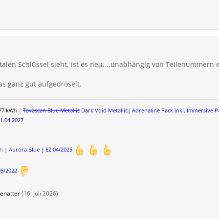
talen Schlüssel sieht, ist es neu....unabhängig von Teilenummern e
s ganz gut aufgedröselt.
77 kW
h |
Tavascan Blue Metallic
Dark Void Metallic| Adrenaline Pack inkl. Immersive 
01.04.2027
h |
Aurora Blue | EZ 04/2025
05/2022
lenatter
(
16. Juli 2026
)