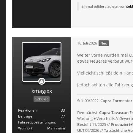
Einmal editiert, zuletzt von
seb
16. Juli 2026
Neu
Weiter vorne wurden mal u.
etwas Neueres verbaut wurd
Vielleicht schließt dein Hän
Jedoch sollten alle Fahrzeu
xmagixx
Schüler
Seit 09/2022:
Cupra Formentor 
Reaktionen
33
Demnächst:
Cupra Tavascan E
Beiträge
77
Wartung + Verschleiß // Gewerb
Fahrzeugbestellungen
1
Bestellt
11/2025 //
Produziert+
Wohnort
Mannheim
ULT
09/2026 //
Tatsächliche A