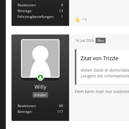
Reaktionen
9
Beiträge
13
Fahrzeugbestellungen
1
2
14. Juli 2026
Neu
Zitat von Trizzle
Vielen Dank @ dominikde,
Langem die informativste
Willy
Dem kann man nur zustim
Schüler
Reaktionen
89
Beiträge
117