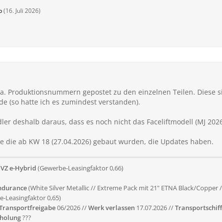
b
(
16. Juli 2026
)
a. Produktionsnummern gepostet zu den einzelnen Teilen. Diese s
e (so hatte ich es zumindest verstanden).
dler deshalb daraus, dass es noch nicht das Faceliftmodell (MJ 2026)
ge die ab KW 18 (27.04.2026) gebaut wurden, die Updates haben.
VZ e-Hybrid
(Gewerbe-Leasingfaktor 0,66)
ndurance
(White Silver Metallic // Extreme Pack mit 21" ETNA Black/Copper 
e-Leasingfaktor 0,65)
Transportfreigabe
06/2026 //
Werk verlassen
17.07.2026 //
Transportschiff
bholung
???