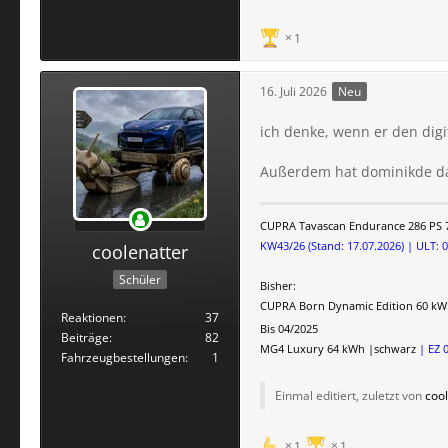
1
16. Juli 2026
Neu
ich denke, wenn er den digi
Außerdem hat dominikde da
CUPRA Tavascan Endurance 286 PS 
KW43/26 (Stand: 17.07.2026) | ULT: 
coolenatter
Schüler
Bisher:
CUPRA Born Dynamic Edition 60 kW
Reaktionen
37
Bis 04/2025
Beiträge
82
MG4 Luxury 64 kWh
|schwarz
| EZ 
Fahrzeugbestellungen
1
Einmal editiert, zuletzt von
coo
1
1