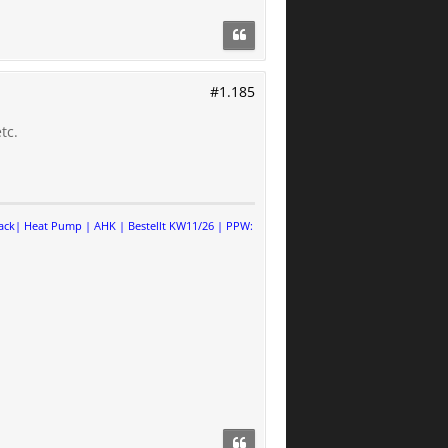
#1.185
tc.
Pack| Heat Pump | AHK | Bestellt KW11/26 | PPW: