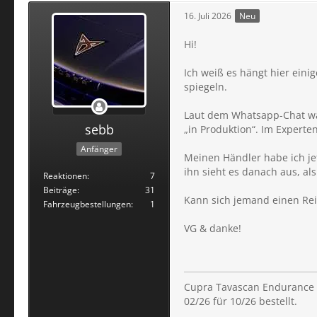
16. Juli 2026
Neu
Hi!
Ich weiß es hängt hier ein
spiegeln.
Laut dem Whatsapp-Chat war
sebb
„in Produktion“. Im Experte
Anfänger
Meinen Händler habe ich jet
ihn sieht es danach aus, al
Reaktionen
7
Beiträge
31
Kann sich jemand einen R
Fahrzeugbestellungen
1
VG & danke!
Cupra Tavascan Endurance |
02/26 für 10/26 bestellt.