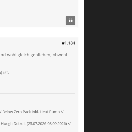
#1.184
ind wohl gleich geblieben, obwohl
 ist.
// Below Zero Pack inkl. Heat Pump //
Hoegh Detroit (25.07.2026-08.09.2026) //