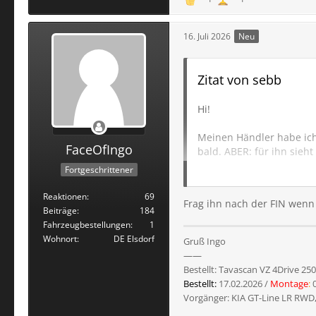
16. Juli 2026
Neu
Zitat von sebb
Hi!
Meinen Händler habe ich 
FaceOfIngo
bald. ABER: für ihn sieh
Daten in seinem Bestells
Fortgeschrittener
Kann sich jemand einen
Reaktionen
69
Frag ihn nach der FIN wenn di
Beiträge
184
VG & danke!
Fahrzeugbestellungen
1
Wohnort
DE Elsdorf
Gruß Ingo
——
Bestellt: Tavascan VZ 4Drive 25
Bestellt:
17.02.2026 /
Montage
:
0
Vorgänger: KIA GT-Line LR RWD