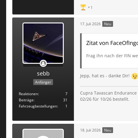
1
17. Juli 2026
Neu
Zitat von FaceOfIng
Frag ihn nach der FIN wenn
sebb
Jepp, hat es - danke Dir!
Anfänger
Cupra Tavascan Endurance |
Reaktionen
7
02/26 für 10/26 bestellt.
Beiträge
31
Fahrzeugbestellungen
1
18. Juli 2026
Neu