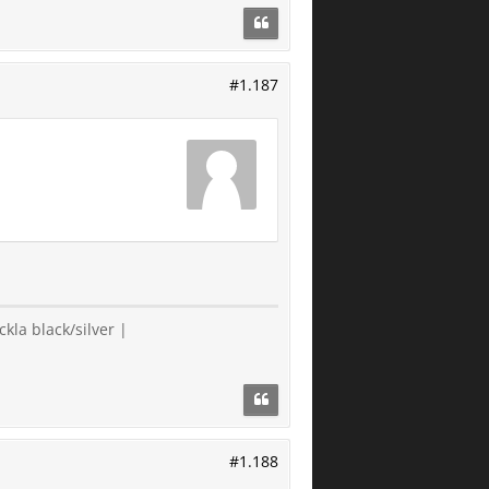
#1.187
la black/silver |
#1.188