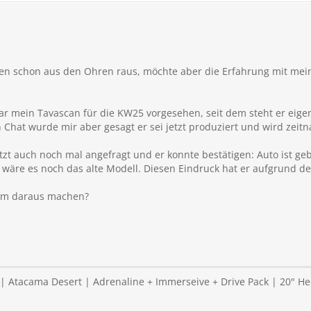
igen schon aus den Ohren raus, möchte aber die Erfahrung mit mei
 mein Tavascan für die KW25 vorgesehen, seit dem steht er eige
n Chat wurde mir aber gesagt er sei jetzt produziert und wird zeit
zt auch noch mal angefragt und er konnte bestätigen: Auto ist geb
s wäre es noch das alte Modell. Diesen Eindruck hat er aufgrund d
eim daraus machen?
 Atacama Desert | Adrenaline + Immerseive + Drive Pack | 20" Heck