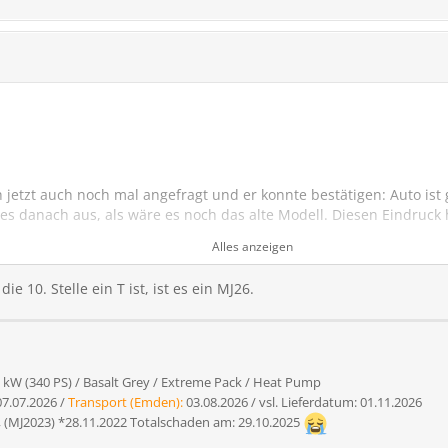
jetzt auch noch mal angefragt und er konnte bestätigen: Auto ist 
t es danach aus, als wäre es noch das alte Modell. Diesen Eindruck
ystem.
Alles anzeigen
 Reim daraus machen?
e 10. Stelle ein T ist, ist es ein MJ26.
0 kW (340 PS) / Basalt Grey / Extreme Pack / Heat Pump
7.07.2026 /
Transport (Emden):
03.08.2026 /
vsl. Lieferdatum: 01.11.2026
,
(MJ2023) *28.11.2022 Totalschaden am: 29.10.2025