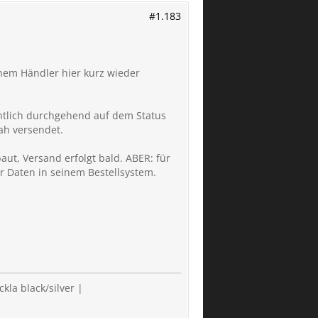
#1.183
nem Händler hier kurz wieder
ntlich durchgehend auf dem Status
nah versendet.
aut, Versand erfolgt bald. ABER: für
er Daten in seinem Bestellsystem.
la black/silver |